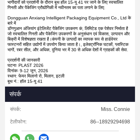
भागीदारों को प्रदर्शनी के दौरान बूथ हॉल 15-यू 41 पर जाने के लिए स्वचालित
गिनती और पैकेजिंग प्रौद्योगिकी में नवीनतम का पता लगाने के लिए.
Dongguan Anxiang Intelligent Packaging Equipment Co., Ltd के
बारे में
डोंगगुआन अंजियांग इंटेलिजेंट पैकेजिंग उपकरण कं, लिमिटेड एक पेशेवर निर्माता है
जो स्वचालित गिनती और पैकेजिंग उपकरणों के अनुसंधान एवं विकास, उत्पादन और
बिक्री में विशेषज्ञता रखता है।कंपनी के उत्पादों का व्यापक रूप से हार्डवेयर
फास्टनरों सहित उद्योगों में उपयोग किया जाता है।, इलेक्ट्रॉनिक घटकों, प्लास्टिक
भागों, रबर सील, और अधिक, दुनिया भर में 30 से अधिक देशों में ग्राहकों की सेवा.
प्रदर्शनी की जानकारी
घटनाः PLAST 2026
दिनांकः 9-12 जून, 2026
स्थान: फेयर मिलानो रो, मिलान, इटली
बूथ नं.: हॉल 15-यू 41
संपर्क
संपर्क:
Miss. Connie
टेलीफोन:
86--18929294698