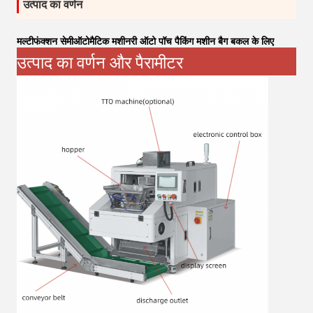
उत्पाद का वर्णन
मल्टीफंक्शन सेमीऑटोमैटिक मशीनरी ऑटो पॉच पैकिंग मशीन बैग बकल के लिए
उत्पाद का वर्णन और पैरामीटर