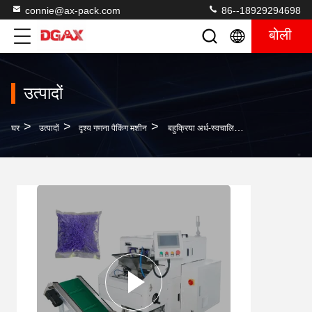
connie@ax-pack.com
86--18929294698
बोली
उत्पादों
>
>
>
घर
उत्पादों
दृश्य गणना पैकिंग मशीन
बहुक्रिया अर्ध-स्वचालित थैली पैकिंग मशीन बैग बकल के लिए